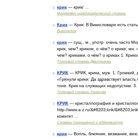
крик
— крик/ …
3
Морфемно-орфографический словарь
Крик
— Крик: В Викисловаре есть статья
4
Википедия
крик
— сущ., м., употр. очень часто Мор
5
крик, чем? криком, о чём? о крике; мн. 
чем? криками, о чём? о криках 1. Кри
Толковый словарь Дмитриева
КРИК
— КРИК, крика, муж. 1. Громкий, 
6
«Грянули крики: Да здравствует власть
тоне. Крик на служащих недопустим. 3
Толковый словарь Ушакова
КРИК
— кристаллография и кристаллох
7
http://www.a z.ru/&#8203;krik/&#8203;
комитет …
Словарь сокращений и аббревиатур
крик
— Вопль, блеяние, визжание, визг, 
8