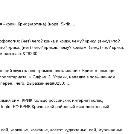
 «крик» Крик (картина) (норв. Skrik …
фология: (нет) чего? крика и крику, чему? крику, (вижу) что?
что? крики, (нет) чего? криков, чему? крикам, (вижу) что? крики,
ком называют&#8230; …
резкий звук голоса, громкое восклицание. Крики о помощи.
 пролетариата .» Сдфьв. 2. Упреки, нападки в повышенном
. перен., чего. Выражение&#8230; …
имия хим. КРИК Кольцо российских интернет колец
krik k.htm РФ КРИК Кричевский районный исполнительный
вой, карканье, кваканье, клекот, кудахтанье, лай, мурлыканье,