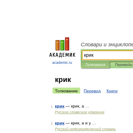
Словари и энциклоп
academic.ru
Толкования
Переводы
крик
Толкование
Перевод
Книги
крик
— крик, а …
1
Русское словесное ударение
крик
— крик, а и у …
2
Русский орфографический словарь