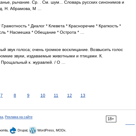
канье, рычание. Ср. . См. шум... Словарь русских синонимов и
д. Н. Абрамова, М …
Грамотность * Диалог * Клевета * Красноречие * Краткость *
ысль * Насмешка * Обещание * Острота * …
ный звук голоса; очень громкое восклицание. Возвысить голос
 Громкие звуки, издаваемые животными и птицами. К.
. Прощальный к. журавлей. / О …
7
8
9
10
11
12
13
ка
,
Реклама на сайте
18+
omla,
Drupal,
WordPress, MODx.