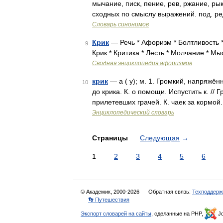
мычание, писк, пение, рев, ржание, ры
сходных по смыслу выражений. под. ре
Словарь синонимов
Крик
— Речь * Афоризм * Болтливость * 
9
Крик * Критика * Лесть * Молчание * М
Сводная энциклопедия афоризмов
крик
— а ( у); м. 1. Громкий, напряжён
10
до крика. К. о помощи. Испустить к. //
прилетевших грачей. К. чаек за кормой
Энциклопедический словарь
Страницы
Следующая
→
1
2
3
4
5
6
© Академик, 2000-2026
Обратная связь:
Техподдерж
👣 Путешествия
Экспорт словарей на сайты
, сделанные на PHP,
Jo